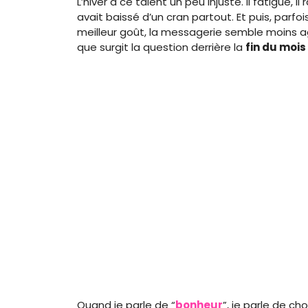
L’hiver a ce talent un peu injuste. Il fatigue, il
avait baissé d’un cran partout. Et puis, parfoi
meilleur goût, la messagerie semble moins agr
que surgit la question derrière la
fin du mois
Quand je parle de “
bonheur
”, je parle de c