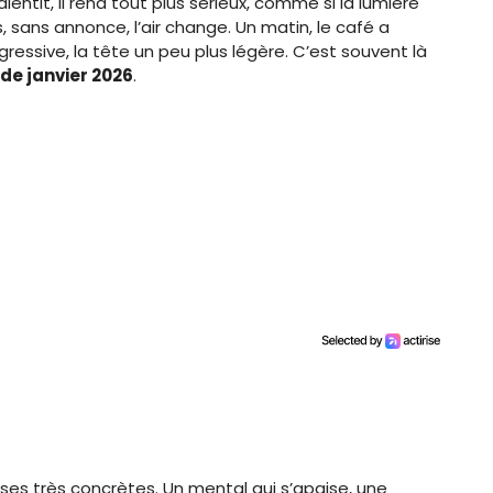
 ralentit, il rend tout plus sérieux, comme si la lumière
s, sans annonce, l’air change. Un matin, le café a
essive, la tête un peu plus légère. C’est souvent là
 de janvier 2026
.
hoses très concrètes. Un mental qui s’apaise, une