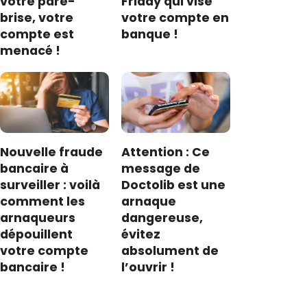
votre pare-
Friday qui vise
brise, votre
votre compte en
compte est
banque !
menacé !
Nouvelle fraude
Attention : Ce
bancaire à
message de
surveiller : voilà
Doctolib est une
comment les
arnaque
arnaqueurs
dangereuse,
dépouillent
évitez
votre compte
absolument de
bancaire !
l’ouvrir !