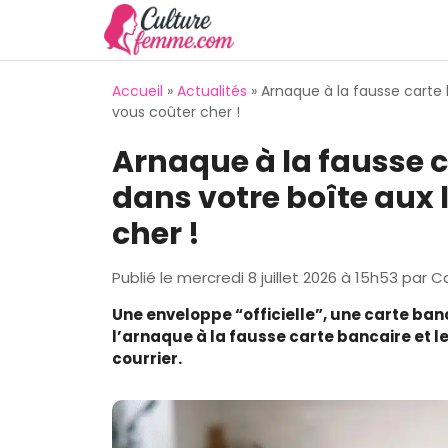
Aller
au
contenu
Accueil
»
Actualités
»
Arnaque à la fausse carte b
vous coûter cher !
Arnaque à la fausse ca
dans votre boîte aux 
cher !
Publié le
mercredi 8 juillet 2026 à 15h53
par
Ca
Une enveloppe “officielle”, une carte banc
l’arnaque à la fausse carte bancaire et l
courrier.