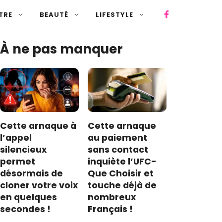
TRE
BEAUTÉ
LIFESTYLE
À ne pas manquer
Cette arnaque à
Cette arnaque
l’appel
au paiement
silencieux
sans contact
permet
inquiète l’UFC-
désormais de
Que Choisir et
cloner votre voix
touche déjà de
en quelques
nombreux
secondes !
Français !