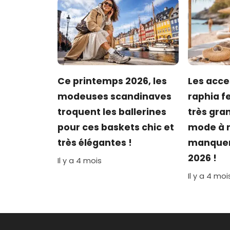
Ce printemps 2026, les
Les acce
modeuses scandinaves
raphia f
troquent les ballerines
très gra
pour ces baskets chic et
mode à n
très élégantes !
manquer 
2026 !
Il y a 4 mois
Il y a 4 moi