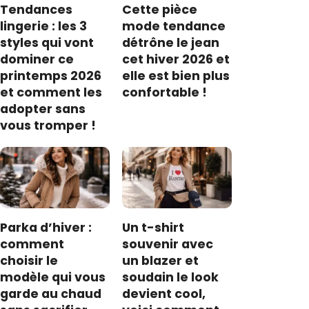
Tendances
Cette pièce
lingerie : les 3
mode tendance
styles qui vont
détrône le jean
dominer ce
cet hiver 2026 et
printemps 2026
elle est bien plus
et comment les
confortable !
adopter sans
vous tromper !
Parka d’hiver :
Un t-shirt
comment
souvenir avec
choisir le
un blazer et
modèle qui vous
soudain le look
garde au chaud
devient cool,