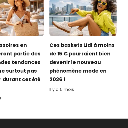
ssoires en
Ces baskets Lidl à moins
eront partie des
de 15 € pourraient bien
ndes tendances
devenir le nouveau
e surtout pas
phénomène mode en
durant cet été
2026 !
Il y a 5 mois
s