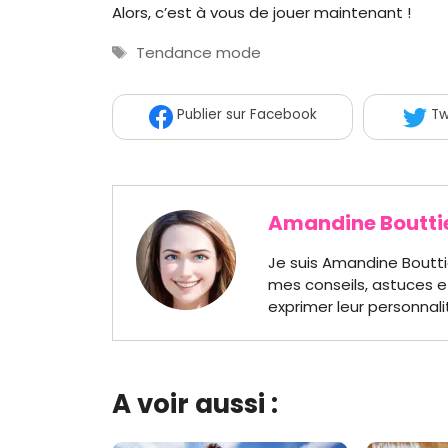
Alors, c’est à vous de jouer maintenant !
Étiquettes
Tendance mode
Publier
sur Facebook
Tw
Amandine Boutti
Je suis Amandine Boutti
mes conseils, astuces e
exprimer leur personnali
A voir aussi :