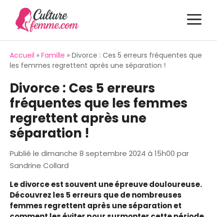
Aller
M
au
contenu
Accueil
»
Famille
»
Divorce : Ces 5 erreurs fréquentes que
les femmes regrettent après une séparation !
Divorce : Ces 5 erreurs
fréquentes que les femmes
regrettent après une
séparation !
Publié le
dimanche 8 septembre 2024 à 15h00
par
Sandrine Collard
Le divorce est souvent une épreuve douloureuse.
Découvrez les 5 erreurs que de nombreuses
femmes regrettent après une séparation et
comment les éviter pour surmonter cette période