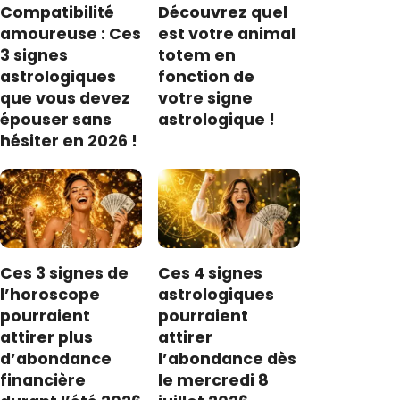
Compatibilité
Découvrez quel
amoureuse : Ces
est votre animal
3 signes
totem en
astrologiques
fonction de
que vous devez
votre signe
épouser sans
astrologique !
hésiter en 2026 !
Ces 3 signes de
Ces 4 signes
l’horoscope
astrologiques
pourraient
pourraient
attirer plus
attirer
d’abondance
l’abondance dès
financière
le mercredi 8