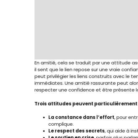
En amitié, cela se traduit par une attitude 
il sent que le lien repose sur une vraie confia
peut privilégier les liens construits avec le
immédiates. Une amitié rassurante peut alors
respecter une confidence et être présente lors
Trois attitudes peuvent particulièrement
La constance dans l’effort
, pour ent
complique.
Le respect des secrets
, qui aide à in
Le soutien en crise
, parfois plus parl